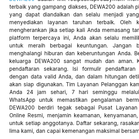
terbaik yang gampang diakses, DEWA200 adalah pla
yang dapat diandalkan dan selalu menjadi yan
menyediakan layanan taruhan terbaik. Oleh k
mengherankan jika setiap kali Anda memasang tar
platform terpercaya ini, Anda akan selalu memilik
untuk meraih berbagai keuntungan. Jangan b
menghalangi hiburan dan keberuntungan Anda. 
keluarga DEWA200 sangat mudah dan aman. K
pendaftaran sekarang. Isi formulir pendaftara
dengan data valid Anda, dan dalam hitungan det
akan siap digunakan. Tim Layanan Pelanggan ka
Anda 24 jam sehari, 7 hari seminggu melalu
WhatsApp untuk memastikan pengalaman berma
DEWA200 berdiri tegak sebagai Pusat Layanan
Online Resmi, menjamin keamanan, kenyamanan, d
untuk setiap anggotanya. Daftar sekarang, rasaka
lima kami, dan capai kemenangan maksimal bersam