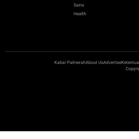
Sains
Health
Kabar Palmerah
About Us
Advertise
Ketentu
Copyri