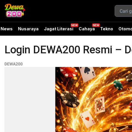
News
Nusaraya
Jagat Literasi
Cahaya
Tekno
Otomo
Login DEWA200 Resmi – De
DEWA200