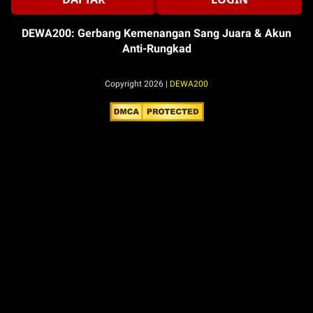
Kanal
News
DEWA200: Gerbang Kemenangan Sang Juara & Akun
Nasional
Anti-Rungkad
Global
Megapolitan
Copyright 2026 |
DEWA200
Regional
Penghargaan dan sertifikat:
Pemilu
IKN
Dapatkan info seputaran daftar
Bola
game gacor malam ini gampang
Tekno
maxwin di DEWA200
Otomotif
DAFTAR
Entertainment
Sains
Health