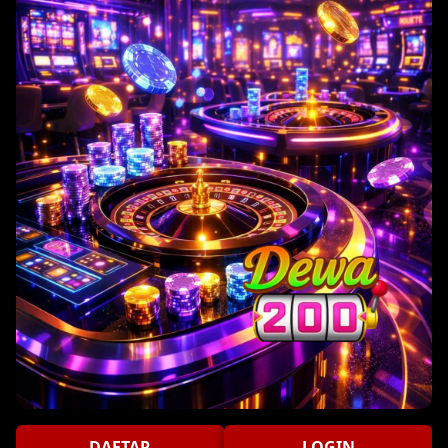
Sebagai platform game online terbaik dan terpopu
DEWA200 menawarkan pilihan permainan pali
menawarkan bonus kemenangan besar. Dengan st
peluang dapetin cuan gede bukan lagi sekedar mi
perlu nunggu berhari-hari buat nikmatin hasil k
dapet jackpot, kamu bisa langsung tarik saldomu d
waktu sampai saldo masuk ke rekeningmu. Ke
lancarnya transaksi merupakan janji kami. DEWA
perjalanan suksesmu di dunia game online. Yuk daf
dan nikmati pengalaman bermain paling seru d
bersama kami!
DAFTAR
LOGIN