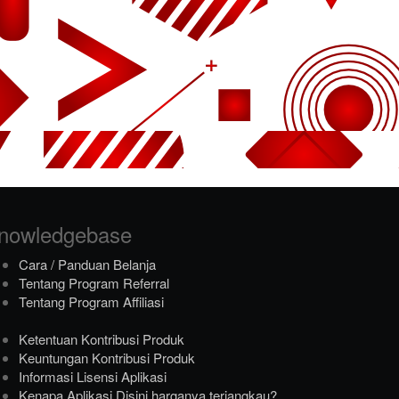
nowledgebase
Cara / Panduan Belanja
Tentang Program Referral
Tentang Program Affiliasi
Ketentuan Kontribusi Produk
Keuntungan Kontribusi Produk
Informasi Lisensi Aplikasi
Kenapa Aplikasi Disini harganya terjangkau?