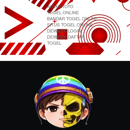
ALEXISTOTO
TOGEL ONLINE
BANDAR TOGEL ONLINE
SITUS TOGEL ONLINE
DEWA200 LOGIN
DEWA200 DAFTAR
TOGEL